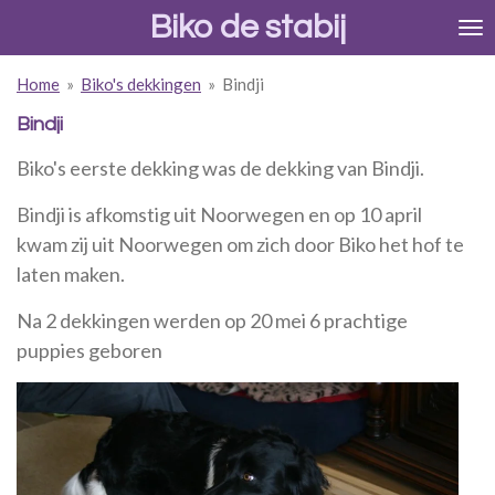
Biko de stabij
Ga
direct
naar
Home
»
Biko's dekkingen
»
Bindji
de
hoofdinhoud
Bindji
Biko's eerste dekking was de dekking van Bindji.
Bindji is afkomstig uit Noorwegen en op 10 april
kwam zij uit Noorwegen om zich door Biko het hof te
laten maken.
Na 2 dekkingen werden op 20 mei 6 prachtige
puppies geboren