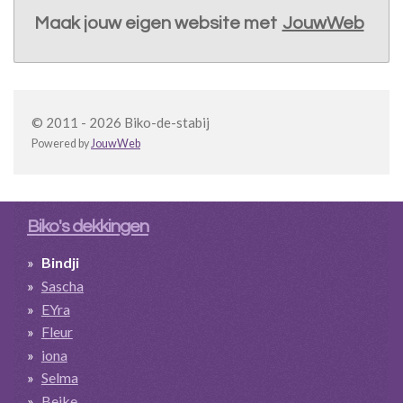
Maak jouw eigen website met
JouwWeb
© 2011 - 2026 Biko-de-stabij
Powered by
JouwWeb
Biko's dekkingen
Bindji
Sascha
EYra
Fleur
iona
Selma
Beike