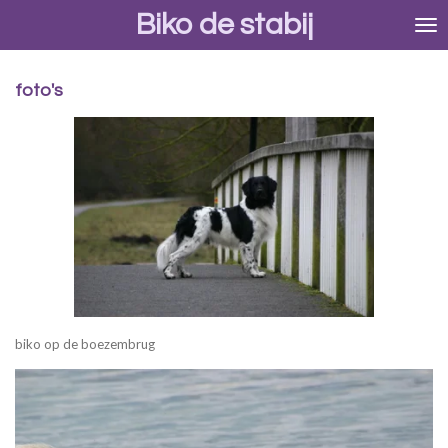
Biko de stabij
Ga
direct
naar
de
foto's
hoofdinhoud
biko op de boezembrug