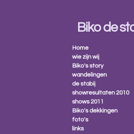
Ga
direct
naar
Biko de sta
de
hoofdinhoud
Home
wie zijn wij
Biko's story
wandelingen
de stabij
showresultaten 2010
shows 2011
Biko's dekkingen
foto's
links