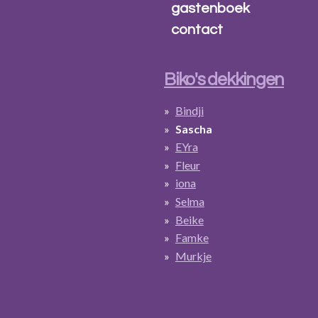
gastenboek
contact
Biko's dekkingen
Bindji
Sascha
EYra
Fleur
iona
Selma
Beike
Famke
Murkje