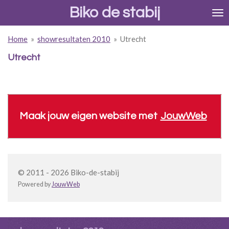
Biko de stabij
Ga
direct
naar
Home
»
showresultaten 2010
»
Utrecht
de
hoofdinhoud
Utrecht
Maak jouw eigen website met
JouwWeb
© 2011 - 2026 Biko-de-stabij
Powered by
JouwWeb